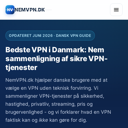
NEMVPN.DK
NV
NEM VPN
Anmeldelser
OPDATERET JUNI 2026 · DANSK VPN GUIDE
Bedste VPN i Danmark: Nem
Sikkerhed
sammenligning af sikre VPN-
tjenester
Streaming
NemVPN.dk hjælper danske brugere med at
Om siden
vælge en VPN uden teknisk forvirring. Vi
sammenligner VPN-tjenester på sikkerhed,
Kontakt
hastighed, privatliv, streaming, pris og
brugervenlighed - og vi forklarer hvad en VPN
faktisk kan og
ikke
kan gøre for dig.