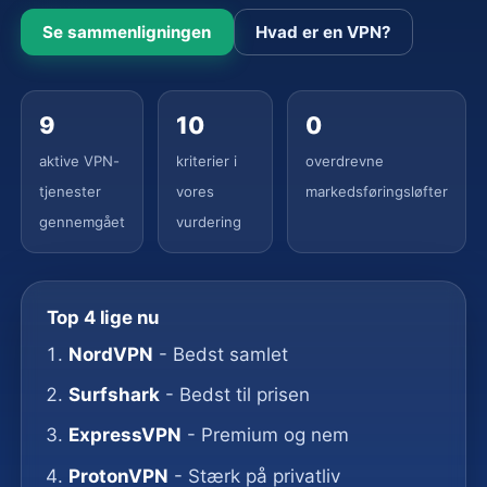
Se sammenligningen
Hvad er en VPN?
9
10
0
aktive VPN-
kriterier i
overdrevne
tjenester
vores
markedsføringsløfter
gennemgået
vurdering
Top 4 lige nu
NordVPN
- Bedst samlet
Surfshark
- Bedst til prisen
ExpressVPN
- Premium og nem
ProtonVPN
- Stærk på privatliv