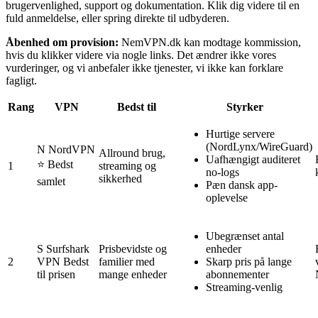
brugervenlighed, support og dokumentation. Klik dig videre til en
fuld anmeldelse, eller spring direkte til udbyderen.
Åbenhed om provision:
NemVPN.dk kan modtage kommission,
hvis du klikker videre via nogle links. Det ændrer ikke vores
vurderinger, og vi anbefaler ikke tjenester, vi ikke kan forklare
fagligt.
Rang
VPN
Bedst til
Styrker
Hurtige servere
(NordLynx/WireGuard)
N
NordVPN
Allround brug,
Uafhængigt auditeret
⭐
Bedst
1
streaming og
no-logs
sikkerhed
samlet
Pæn dansk app-
oplevelse
Ubegrænset antal
S
Surfshark
Prisbevidste og
enheder
2
VPN
Bedst
familier med
Skarp pris på lange
til prisen
mange enheder
abonnementer
Streaming-venlig