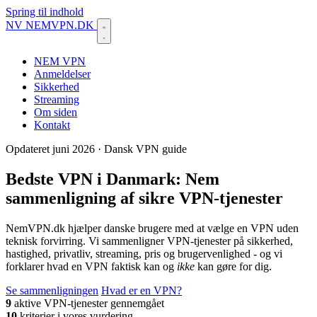
Spring til indhold
NV
NEMVPN.DK
NEM VPN
Anmeldelser
Sikkerhed
Streaming
Om siden
Kontakt
Opdateret juni 2026 · Dansk VPN guide
Bedste VPN i Danmark: Nem
sammenligning af sikre VPN-tjenester
NemVPN.dk hjælper danske brugere med at vælge en VPN uden
teknisk forvirring. Vi sammenligner VPN-tjenester på sikkerhed,
hastighed, privatliv, streaming, pris og brugervenlighed - og vi
forklarer hvad en VPN faktisk kan og
ikke
kan gøre for dig.
Se sammenligningen
Hvad er en VPN?
9
aktive VPN-tjenester gennemgået
10
kriterier i vores vurdering