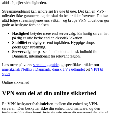
altid afspejler virkeligheden.
Streamingadgang kan ændre sig fra uge til uge. Det kan en VPN-
udbyder ikke garantere, og det skal du heller ikke forvente. Du bør
altid følge streamingtjenestens vilkår - og bruge VPN til det den gør
godt: at beskytte forbindelsen.
Hastighed
betyder mere end servervalg. En hurtig server tæt
på dig er ofte bedre end en eksotisk lokation.
Stabilitet
er vigtigere end topkilden. Hyppige drops
ødelægger streaming.
Servervalg
bør passe til indholdet - dansk indhold fra
Danmark, internationalt fra relevant region.
Læs mere på vores
streaming-guide
og specifikke artikler om
amerikansk Netflix i Danmark
,
dansk TV i udlandet
og
VPN til
sport
.
Online sikkerhed
VPN som del af din online sikkerhed
En VPN beskytter
forbindelsen
mellem din enhed og VPN-
serveren. Den beskytter
ikke
din enhed mod malware, og den
beskytter ikke dine konti, hvis du selv giver dit password fra dig på