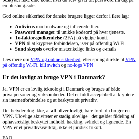
en phishing-side.
God online sikkerhed for danske brugere ligger derfor i flere lag:
Antivirus
mod malware og inficerede filer.
Password manager
til unikke kodeord på hver tjeneste.
To-faktor-godkendelse
(2FA) på vigtige konti.
VPN
til at kryptere forbindelsen, især på offentlig Wi-Fi.
Sund skepsis
overfor mistænkelige links og e-mails.
Læs mere om
VPN og online sikkerhed
, eller spring direkte til
VPN
på offentlig Wi-Fi
,
kill switch
og
no-logs VPN
.
Er det lovligt at bruge VPN i Danmark?
Ja. VPN er en lovlig teknologi i Danmark og bruges af både
privatpersoner og virksomheder. Det er fuldt acceptabelt at kryptere
sin internetforbindelse og at beskytte sit privatliv.
Det betyder dog ikke, at
alt
bliver lovligt, bare fordi du bruger en
VPN. Ulovlige aktiviteter er stadig ulovlige - det gælder fildeling af
ophavsretsligt beskyttet indhold, hacking, svindel og lignende. En
VPN er et privatlivsværktøj, ikke et juridisk frikort.
FAQ