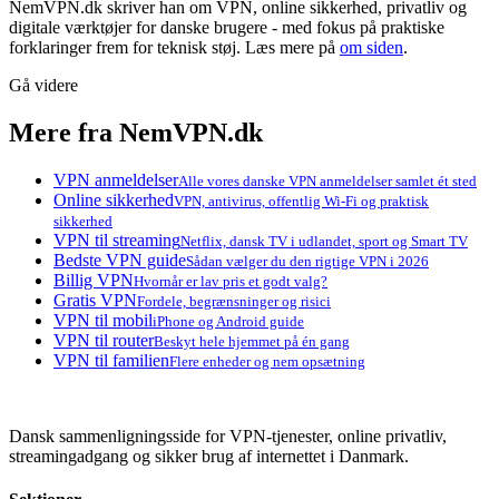
NemVPN.dk skriver han om VPN, online sikkerhed, privatliv og
digitale værktøjer for danske brugere - med fokus på praktiske
forklaringer frem for teknisk støj. Læs mere på
om siden
.
Gå videre
Mere fra NemVPN.dk
VPN anmeldelser
Alle vores danske VPN anmeldelser samlet ét sted
Online sikkerhed
VPN, antivirus, offentlig Wi-Fi og praktisk
sikkerhed
VPN til streaming
Netflix, dansk TV i udlandet, sport og Smart TV
Bedste VPN guide
Sådan vælger du den rigtige VPN i 2026
Billig VPN
Hvornår er lav pris et godt valg?
Gratis VPN
Fordele, begrænsninger og risici
VPN til mobil
iPhone og Android guide
VPN til router
Beskyt hele hjemmet på én gang
VPN til familien
Flere enheder og nem opsætning
NV
NEMVPN.DK
Dansk sammenligningsside for VPN-tjenester, online privatliv,
streamingadgang og sikker brug af internettet i Danmark.