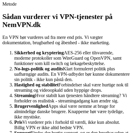
Metode
Sådan vurderer vi VPN-tjenester på
NemVPN.dk
En VPN bør vurderes ud fra mere end pris. Vi vægter
dokumentation, brugbarhed og åbenhed - ikke marketing.
Sikkerhed og kryptering
AES-256 eller tilsvarende,
moderne protokoller som WireGuard og OpenVPN, samt
funktioner som kill switch og lækagebeskyttelse.
No-logs-politik og audits
Klart formuleret politik plus
uafhængige audits. En VPN-udbyder bør kunne dokumentere
sin politik - ikke kun påstå den.
Hastighed og stabilitet
Forbindelser skal være hurtige nok til
streaming og videoopkald uden hyppige drops.
Streaming
Hvor stabilt kan tjenesten håndtere streaming? Vi
forholder os realistisk - streamingadgang kan ændre sig.
Brugervenlighed
Apps skal være nemme at bruge for
almindelige danske brugere. Knapperne bør være tydelige,
ikke mystiske.
Pris
Vi vurderer pris i forhold til værdi, ikke kun absolut.
Billig VPN er ikke altid bedste VPN.
Support
Findes der hurtig support, og er den brugbar uden at