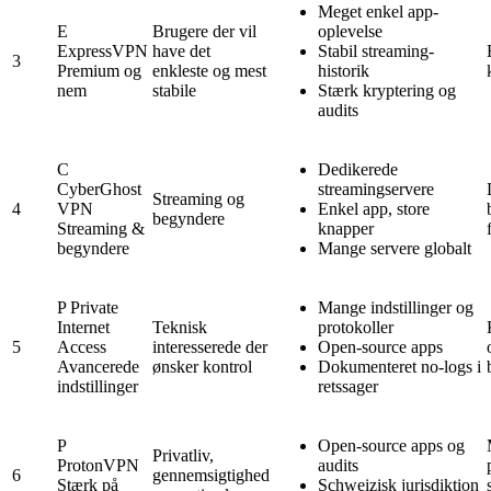
Meget enkel app-
E
Brugere der vil
oplevelse
ExpressVPN
have det
Stabil streaming-
3
Premium og
enkleste og mest
historik
nem
stabile
Stærk kryptering og
audits
C
Dedikerede
CyberGhost
streamingservere
Streaming og
4
VPN
Enkel app, store
begyndere
Streaming &
knapper
begyndere
Mange servere globalt
P
Private
Mange indstillinger og
Internet
Teknisk
protokoller
5
Access
interesserede der
Open-source apps
Avancerede
ønsker kontrol
Dokumenteret no-logs i
indstillinger
retssager
P
Open-source apps og
Privatliv,
ProtonVPN
audits
6
gennemsigtighed
Stærk på
Schweizisk jurisdiktion