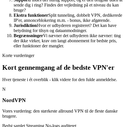
sende dig i ring? Findes der vejledning på et niveau du kan
bruge?
Ekstra funktioner
Split tunneling, dobbelt VPN, dedikerede
IP'er, annonceblokering m.m. - bonus, ikke afgørende.
Jurisdiktion
Hvor er udbyderen registreret? Det kan have
betydning for tilsyn og dataanmodninger.
Begrænsninger
Vi nævner det udbyderen ikke nævner: ting
der ikke virker, krav om langt abonnement for bedste pris,
eller funktioner der mangler.
Korte vurderinger
Kort gennemgang af de bedste VPN'er
Hver tjeneste i ét overblik - klik videre for den fulde anmeldelse.
N
NordVPN
Vores vurdering: den stærkeste allround VPN til de fleste danske
brugere.
Bedst samlet
Streaming
No-logs auditeret