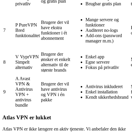
og gratis plan
privatliv
Brugbar gratis plan
Mange servere og
Brugere der vil
P
PureVPN
funktioner
have ekstra
7
Bred
Auditeret no-logs
funktioner i ét
funktionalitet
Add-ons (password
abonnement
manager m.m.)
Brugere der
V
VyprVPN
Enkel app
ønsker et enkelt
8
Simpelt
Egne servere
alternativ til de
alternativ
Fokus på privatliv
største brands
A
Avast
VPN &
Brugere der vil
Antivirus inkluderet
Antivirus
have antivirus
9
Enkel installation
VPN +
og VPN i én
Kendt sikkerhedsbrand
antivirus
pakke
bundle
Atlas VPN er lukket
Atlas VPN er ikke længere en aktiv tjeneste. Vi anbefaler den ikke